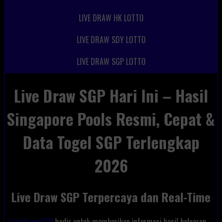
LIVE DRAW HK LOTTO
LIVE DRAW SDY LOTTO
LIVE DRAW SGP LOTTO
Live Draw SGP Hari Ini – Hasil
Singapore Pools Resmi, Cepat &
Data Togel SGP Terlengkap
2026
Live Draw SGP Terpercaya dan Real-Time
Live Draw SGP
hadir untuk memberikan informasi hasil keluaran