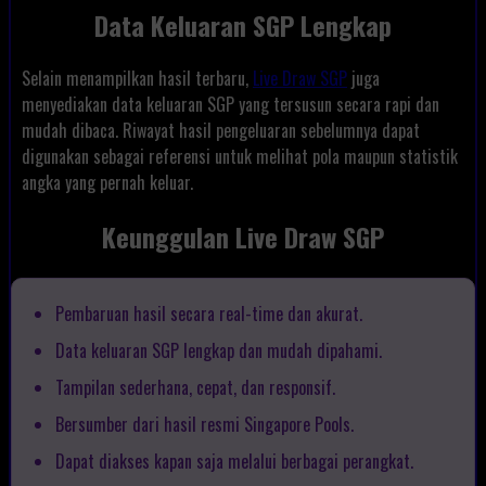
Data Keluaran SGP Lengkap
Selain menampilkan hasil terbaru,
Live Draw SGP
juga
menyediakan data keluaran SGP yang tersusun secara rapi dan
mudah dibaca. Riwayat hasil pengeluaran sebelumnya dapat
digunakan sebagai referensi untuk melihat pola maupun statistik
angka yang pernah keluar.
Keunggulan Live Draw SGP
Pembaruan hasil secara real-time dan akurat.
Data keluaran SGP lengkap dan mudah dipahami.
Tampilan sederhana, cepat, dan responsif.
Bersumber dari hasil resmi Singapore Pools.
Dapat diakses kapan saja melalui berbagai perangkat.