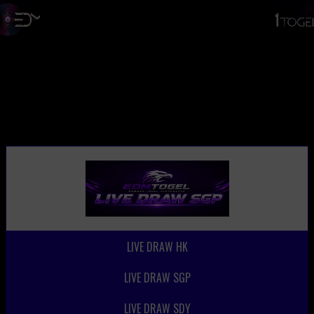
LIVE DRAW HK
LIVE DRAW SGP
LIVE DRAW SDY